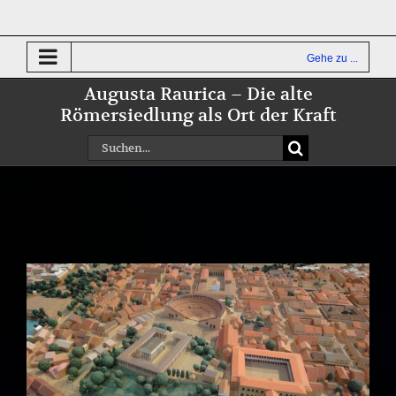
Zum
Inhalt
springen
Gehe zu ...
Augusta Raurica – Die alte
Römersiedlung als Ort der Kraft
Suche
nach:
Zeige
grösseres
Bild