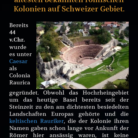
Kolonien auf Schweizer Gebiet.
Bereits
44
v.Chr.
wurde
es unter
Caesar
als
Colonia
Raurica
gegründet. Obwohl das Hochrheingebiet
um das heutige Basel bereits seit der
Steinzeit zu den am dichtesten besiedelten
Landschaften Europas gehörte und die
keltischen Rauriker
, die der Kolonie ihren
Namen gaben schon lange vor Ankunft der
Römer hier ansässig waren, ist keine