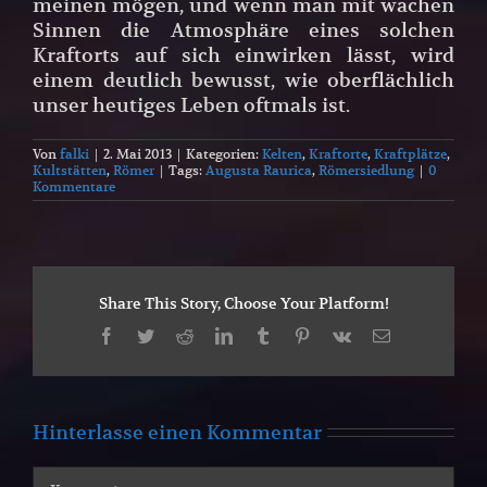
meinen mögen, und wenn man mit wachen
Sinnen die Atmosphäre eines solchen
Kraftorts auf sich einwirken lässt, wird
einem deutlich bewusst, wie oberflächlich
unser heutiges Leben oftmals ist.
Von
falki
|
2. Mai 2013
|
Kategorien:
Kelten
,
Kraftorte
,
Kraftplätze
,
Kultstätten
,
Römer
|
Tags:
Augusta Raurica
,
Römersiedlung
|
0
Kommentare
Share This Story, Choose Your Platform!
Facebook
Twitter
Reddit
LinkedIn
Tumblr
Pinterest
Vk
E-
Mail
Hinterlasse einen Kommentar
Kommentar