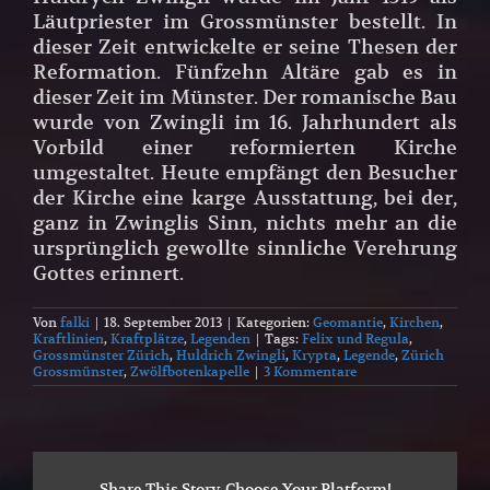
Läutpriester im Grossmünster bestellt. In
dieser Zeit entwickelte er seine Thesen der
Reformation. Fünfzehn Altäre gab es in
dieser Zeit im Münster. Der romanische Bau
wurde von Zwingli im 16. Jahrhundert als
Vorbild einer reformierten Kirche
umgestaltet. Heute empfängt den Besucher
der Kirche eine karge Ausstattung, bei der,
ganz in Zwinglis Sinn, nichts mehr an die
ursprünglich gewollte sinnliche Verehrung
Gottes erinnert.
Von
falki
|
18. September 2013
|
Kategorien:
Geomantie
,
Kirchen
,
Kraftlinien
,
Kraftplätze
,
Legenden
|
Tags:
Felix und Regula
,
Grossmünster Zürich
,
Huldrich Zwingli
,
Krypta
,
Legende
,
Zürich
Grossmünster
,
Zwölfbotenkapelle
|
3 Kommentare
Share This Story, Choose Your Platform!