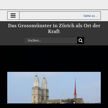
Zum
Inhalt
springen
Gehe zu ...
Das Grossmünster in Zürich als Ort der
Kraft
Suche
nach:
Zeige
grösseres
Bild