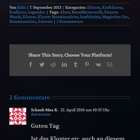
Von
falki
|
7. September 2013
|
Kategorien:
Klöster
,
Kraftlinien
,
Kraftorte
,
Legenden
|
Tags:
Abtei
,
Benediktinerstift
,
Kanton
Waadt
,
Kloster
,
Kloster Romainmôtier
,
kraftlinien
,
Magischer Ort
,
Romainmôtier
,
Schweiz
|
2 Kommentare
Share This Story, Choose Your Platform!
Facebook
Twitter
Reddit
LinkedIn
Tumblr
Pinterest
Vk
E-
Mail
2 Kommentare
Schaub Max K.
22. April 2016 um 10:55 Uhr
-
Antworten
Guten Tag
Ist das Kloster etc. auch an diesem