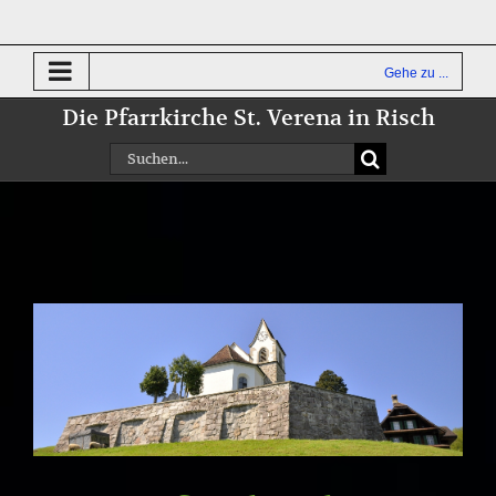
Zum
Inhalt
springen
Gehe zu ...
Die Pfarrkirche St. Verena in Risch
Suche
nach:
Zeige
grösseres
Bild