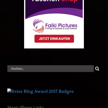
Suche
nach:
Magic-Places Links