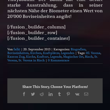
starke Ausstrahlung, dass in seiner
nächsten Nähe der Biometer einen Wert von
20’000 Boviseinheiten angibt!
[/fusion_builder_column]
[/fusion_builder_row]
[/fusion_builder_container]
Von
falki
|
20. September 2013
|
Kategorien:
Biografien
,
Boviseinheiten
,
Kirchen
,
Kraftplätze
,
Legenden
|
Tags:
Hl. Verena
,
Kanton Zug
,
Kirche
,
Kraftort
,
Legende
,
Magischer Ort
,
Risch
,
St.
Verena
,
St. Verena in Risch
|
0 Kommentare
Share This Story, Choose Your Platform!
Facebook
Twitter
Reddit
LinkedIn
Tumblr
Pinterest
Vk
E-
Mail