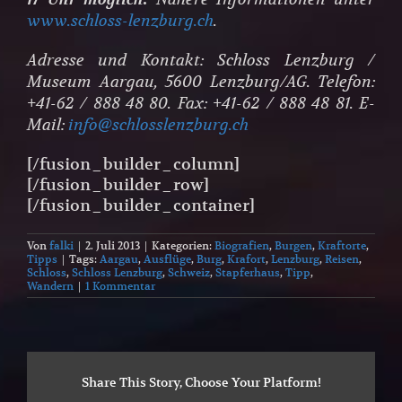
www.schloss-lenzburg.ch
.
Adresse und Kontakt: Schloss Lenzburg /
Museum Aargau, 5600 Lenzburg/AG. Telefon:
+41-62 / 888 48 80. Fax: +41-62 / 888 48 81. E-
Mail:
info@schlosslenzburg.ch
[/fusion_builder_column]
[/fusion_builder_row]
[/fusion_builder_container]
Von
falki
|
2. Juli 2013
|
Kategorien:
Biografien
,
Burgen
,
Kraftorte
,
Tipps
|
Tags:
Aargau
,
Ausflüge
,
Burg
,
Krafort
,
Lenzburg
,
Reisen
,
Schloss
,
Schloss Lenzburg
,
Schweiz
,
Stapferhaus
,
Tipp
,
Wandern
|
1 Kommentar
Share This Story, Choose Your Platform!