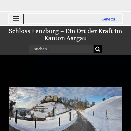
Zum
Inhalt
springen
Gehe zu ...
Schloss Lenzburg – Ein Ort der Kraft im
Kanton Aargau
Suche
nach:
Zeige
grösseres
Bild