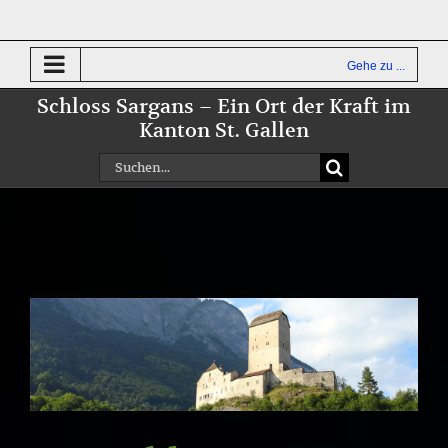
Zum
Inhalt
springen
Gehe zu ...
Schloss Sargans – Ein Ort der Kraft im
Kanton St. Gallen
Suche
nach:
Zeige
grösseres
Bild