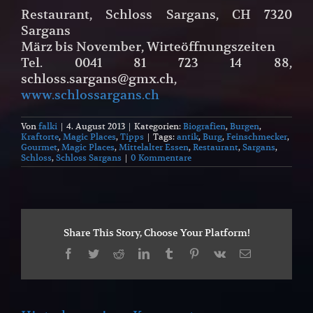
Restaurant, Schloss Sargans, CH 7320
Sargans
März bis November, Wirteöffnungszeiten
Tel. 0041 81 723 14 88,
schloss.sargans@gmx.ch,
www.schlossargans.ch
Von
falki
|
4. August 2013
|
Kategorien:
Biografien
,
Burgen
,
Kraftorte
,
Magic Places
,
Tipps
|
Tags:
antik
,
Burg
,
Feinschmecker
,
Gourmet
,
Magic Places
,
Mittelalter Essen
,
Restaurant
,
Sargans
,
Schloss
,
Schloss Sargans
|
0 Kommentare
Share This Story, Choose Your Platform!
Facebook
Twitter
Reddit
LinkedIn
Tumblr
Pinterest
Vk
E-
Mail