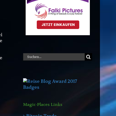
ei
e
Suche
e
nach:
Magic-Places Links
Bitcoin Trade