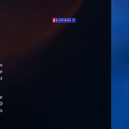
s
e
r
ie
0
n