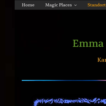
Zum
Home
Magic Places
Standort
Inhalt
springen
Emma 
Ka