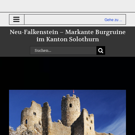
Zum
Inhalt
springen
Gehe zu ...
Neu-Falkenstein – Markante Burgruine
im Kanton Solothurn
Suche
nach:
Zeige
grösseres
Bild