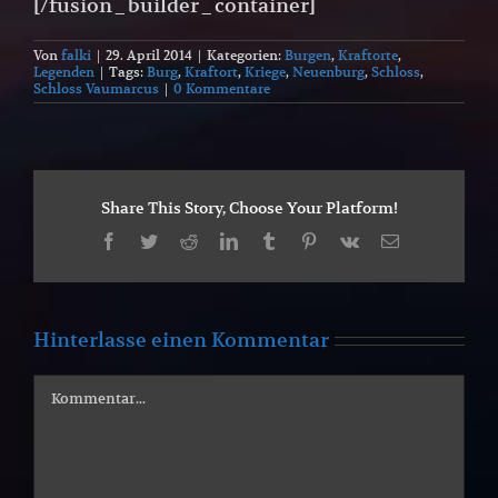
[/fusion_builder_container]
Von
falki
|
29. April 2014
|
Kategorien:
Burgen
,
Kraftorte
,
Legenden
|
Tags:
Burg
,
Kraftort
,
Kriege
,
Neuenburg
,
Schloss
,
Schloss Vaumarcus
|
0 Kommentare
Share This Story, Choose Your Platform!
Facebook
Twitter
Reddit
LinkedIn
Tumblr
Pinterest
Vk
E-
Mail
Hinterlasse einen Kommentar
Kommentar