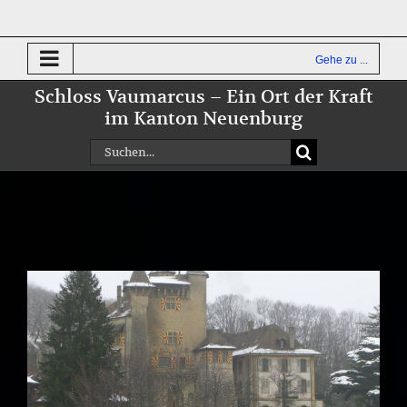
Zum
Inhalt
springen
Gehe zu ...
Schloss Vaumarcus – Ein Ort der Kraft
im Kanton Neuenburg
Suche
nach:
Zeige
grösseres
Bild