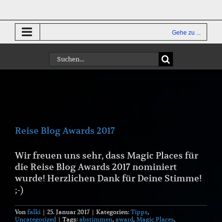
Zum
Inhalt
springen
Gehe zu ...
Suche
nach:
Reise Blog Awards 2017
Wir freuen uns sehr, dass Magic Places für
die Reise Blog Awards 2017 nominiert
wurde! Herzlichen Dank für Deine Stimme!
;-)
Von
falki
|
25. Januar 2017
|
Kategorien:
Tipps
,
Uncategorized
|
Tags:
abstimmen
,
award
,
Magic Places
,