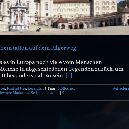
schenstation auf dem Pilgerweg
als es in Europa noch viele vom Menschen
g Mönche in abgeschiedenen Gegenden zurück, um
tt besonders nah zu sein.
[...]
ter
,
Kraftplätze
,
Legenden
|
Tags:
Bibliothek
,
Weiterles
chwarze Madonna
,
Zwischenstation
|
0