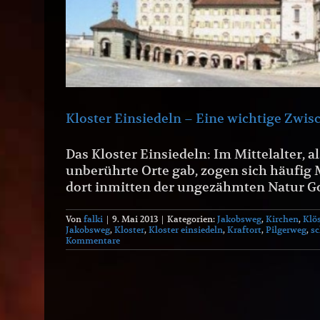
Kloster Einsiedeln – Eine wichtige Zwi
Das Kloster Einsiedeln: Im Mittelalter, 
unberührte Orte gab, zogen sich häufi
dort inmitten der ungezähmten Natur Go
Von
falki
|
9. Mai 2013
|
Kategorien:
Jakobsweg
,
Kirchen
,
Klös
Jakobsweg
,
Kloster
,
Kloster einsiedeln
,
Kraftort
,
Pilgerweg
,
s
Kommentare