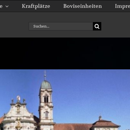
e
Kraftplätze
Boviseinheiten
Impr
Suche
nach: