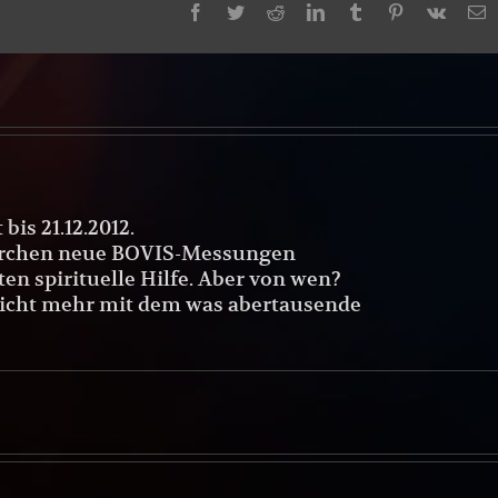
Facebook
Twitter
Reddit
LinkedIn
Tumblr
Pinterest
Vk
E
M
bis 21.12.2012.
irchen neue BOVIS-Messungen
ten spirituelle Hilfe. Aber von wen?
es nicht mehr mit dem was abertausende