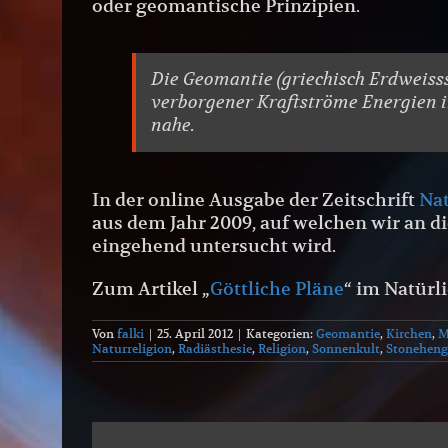
oder geomantische Prinzipien.
Die Geomantie (griechisch Erdweisss
verborgener Kraftströme Energien i
nahe.
In der online Ausgabe der Zeitschrift
Nat
aus dem Jahr 2009, auf welchen wir an d
eingehend untersucht wird.
Zum Artikel „
Göttliche Pläne
“ im Natürl
Von
falki
|
25. April 2012
|
Kategorien:
Geomantie
,
Kirchen
,
M
Naturreligion
,
Radiästhesie
,
Religion
,
Sonnenkult
,
Stoneheng