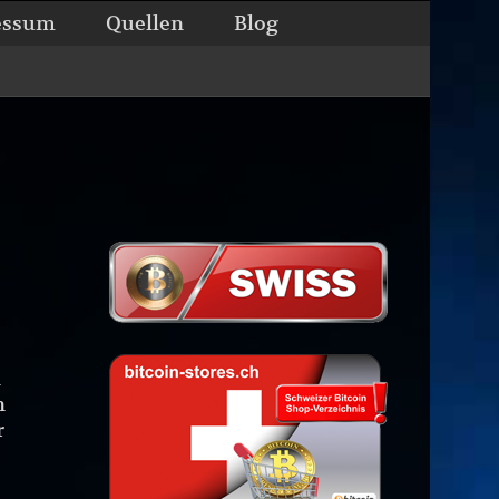
essum
Quellen
Blog
l
n
n
r