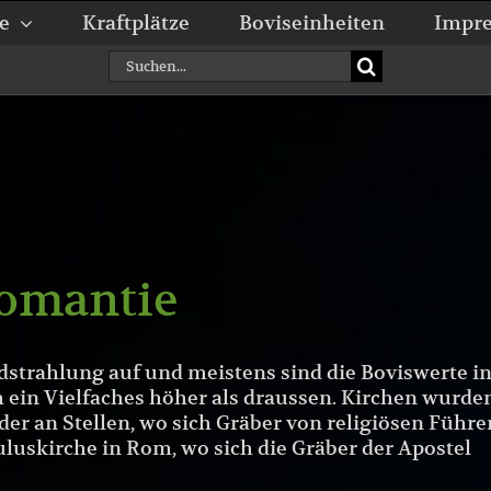
e
Kraftplätze
Boviseinheiten
Impr
Geomantie – Kirchenstandorte sind kein Zufal
Suche
nach:
omantie
rdstrahlung auf und meistens sind die Boviswerte i
ein Vielfaches höher als draussen. Kirchen wurde
der an Stellen, wo sich Gräber von religiösen Führe
uluskirche in Rom, wo sich die Gräber der Apostel