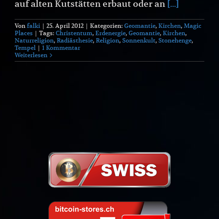
auf alten Kutstätten erbaut oder an
[...]
Von
falki
|
25. April 2012
|
Kategorien:
Geomantie
,
Kirchen
,
Magic
Places
|
Tags:
Christentum
,
Erdenergie
,
Geomantie
,
Kirchen
,
Naturreligion
,
Radiästhesie
,
Religion
,
Sonnenkult
,
Stonehenge
,
Tempel
|
1 Kommentar
Weiterlesen