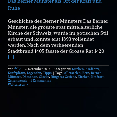
Das Berner Münster als Ort der Kraft und
Ruhe
Geschichte des Berner Münsters Das Berner
Münster, die grösste spät mittelalterliche
Kirche der Schweiz, wurde im gotischen Stil
erbaut und konnte erst 1893 vollendet
werden. Nach dem verheerenden
Stadtbrand 1405 fasste der Grosse Rat 1420
[...]
Von
falki
|
2. Dezember 2013
|
Kategorien:
Kirchen
,
Kraftorte
,
Kraftplätze
,
Legenden
,
Tipps
|
Tags:
Allerseelen
,
Bern
,
Berner
Münster
,
Dämonen
,
Glocke
,
Jüngstes Gericht
,
Kirchen
,
Kraftort
,
Zeitenwende
|
1 Kommentar
Weiterlesen