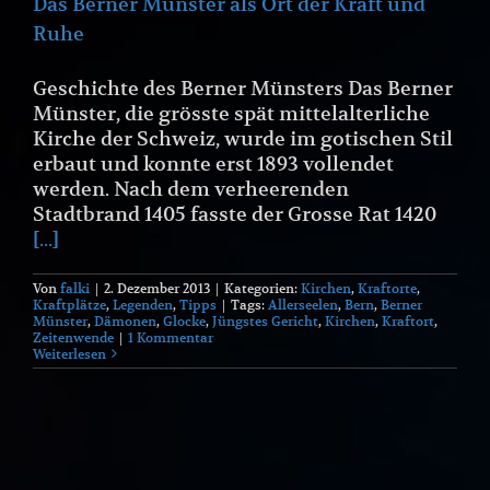
Das Berner Münster als Ort der Kraft und
Ruhe
Geschichte des Berner Münsters Das Berner
Münster, die grösste spät mittelalterliche
Kirche der Schweiz, wurde im gotischen Stil
erbaut und konnte erst 1893 vollendet
werden. Nach dem verheerenden
Stadtbrand 1405 fasste der Grosse Rat 1420
[...]
Von
falki
|
2. Dezember 2013
|
Kategorien:
Kirchen
,
Kraftorte
,
Kraftplätze
,
Legenden
,
Tipps
|
Tags:
Allerseelen
,
Bern
,
Berner
Münster
,
Dämonen
,
Glocke
,
Jüngstes Gericht
,
Kirchen
,
Kraftort
,
Zeitenwende
|
1 Kommentar
Weiterlesen