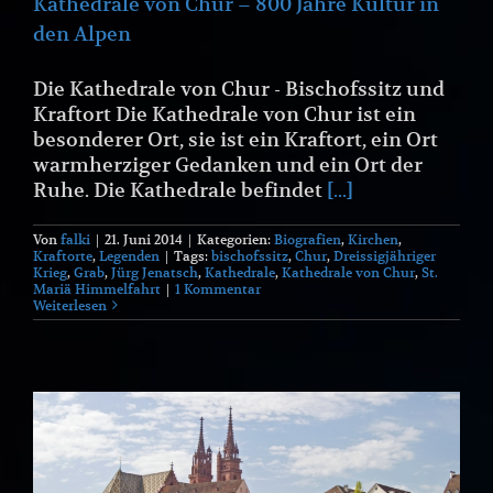
Kathedrale von Chur – 800 Jahre Kultur in
den Alpen
Die Kathedrale von Chur - Bischofssitz und
Kraftort Die Kathedrale von Chur ist ein
besonderer Ort, sie ist ein Kraftort, ein Ort
warmherziger Gedanken und ein Ort der
Ruhe. Die Kathedrale befindet
[...]
Von
falki
|
21. Juni 2014
|
Kategorien:
Biografien
,
Kirchen
,
Kraftorte
,
Legenden
|
Tags:
bischofssitz
,
Chur
,
Dreissigjähriger
Krieg
,
Grab
,
Jürg Jenatsch
,
Kathedrale
,
Kathedrale von Chur
,
St.
Mariä Himmelfahrt
|
1 Kommentar
Weiterlesen