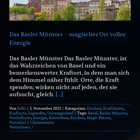
Das Basler Münster – magischer Ort voller
Energie
Das Basler Münster Das Basler Münster, ist
das Wahrzeichen von Basel und ein
bemerkenswerter Kraftort, in dem man sich
dem Himmel näher fühlt. Orte, die Kraft
spenden, wirken nicht auf jeden, der sie
aufsucht, gleich.
[...]
Von
falki
|
5. November 2013
|
Kategorien:
Kirchen
,
Kraftlinien
,
Kraftorte
,
Legenden
,
Uncategorized
|
Tags:
Basel
,
Basler Münster
,
bischofssitz
,
Energie
,
Kaiserdom
,
Kirchen
,
Magic Places
,
Pantalus
|
1 Kommentar
Weiterlesen