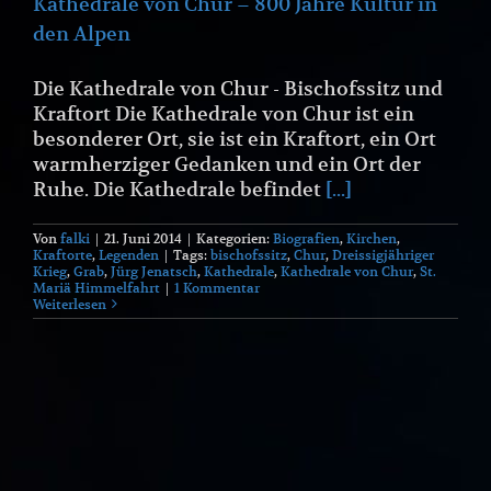
Kathedrale von Chur – 800 Jahre Kultur in
den Alpen
Die Kathedrale von Chur - Bischofssitz und
Kraftort Die Kathedrale von Chur ist ein
besonderer Ort, sie ist ein Kraftort, ein Ort
warmherziger Gedanken und ein Ort der
Ruhe. Die Kathedrale befindet
[...]
Von
falki
|
21. Juni 2014
|
Kategorien:
Biografien
,
Kirchen
,
Kraftorte
,
Legenden
|
Tags:
bischofssitz
,
Chur
,
Dreissigjähriger
Krieg
,
Grab
,
Jürg Jenatsch
,
Kathedrale
,
Kathedrale von Chur
,
St.
Mariä Himmelfahrt
|
1 Kommentar
Weiterlesen