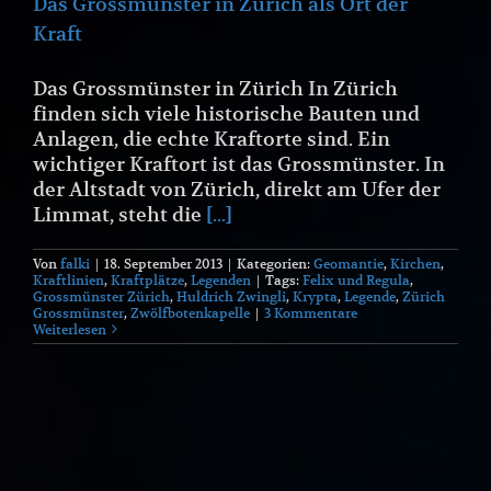
Das Grossmünster in Zürich als Ort der
Kraft
Das Grossmünster in Zürich In Zürich
finden sich viele historische Bauten und
Anlagen, die echte Kraftorte sind. Ein
wichtiger Kraftort ist das Grossmünster. In
der Altstadt von Zürich, direkt am Ufer der
Limmat, steht die
[...]
Von
falki
|
18. September 2013
|
Kategorien:
Geomantie
,
Kirchen
,
Kraftlinien
,
Kraftplätze
,
Legenden
|
Tags:
Felix und Regula
,
Grossmünster Zürich
,
Huldrich Zwingli
,
Krypta
,
Legende
,
Zürich
Grossmünster
,
Zwölfbotenkapelle
|
3 Kommentare
Weiterlesen