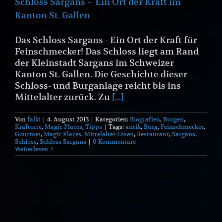
Schloss Sargans – Ein Ort der Kraft im
Kanton St. Gallen
Das Schloss Sargans - Ein Ort der Kraft für
Feinschmecker! Das Schloss liegt am Rand
der Kleinstadt Sargans im Schweizer
Kanton St. Gallen. Die Geschichte dieser
Schloss- und Burganlage reicht bis ins
Mittelalter zurück. Zu
[...]
Von
falki
|
4. August 2013
|
Kategorien:
Biografien
,
Burgen
,
Kraftorte
,
Magic Places
,
Tipps
|
Tags:
antik
,
Burg
,
Feinschmecker
,
Gourmet
,
Magic Places
,
Mittelalter Essen
,
Restaurant
,
Sargans
,
Schloss
,
Schloss Sargans
|
0 Kommentare
Weiterlesen