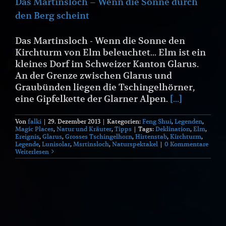
Das Martinsloch – Wenn die Sonne durch
den Berg scheint
Das Martinsloch - Wenn die Sonne den
Kirchturm von Elm beleuchtet... Elm ist ein
kleines Dorf im Schweizer Kanton Glarus.
An der Grenze zwischen Glarus und
Graubünden liegen die Tschingelhörner,
eine Gipfelkette der Glarner Alpen.
[...]
Von
falki
|
29. Dezember 2013
|
Kategorien:
Feng Shui
,
Legenden
,
Magic Places
,
Natur und Kräuter
,
Tipps
|
Tags:
Deklination
,
Elm
,
Ereignis
,
Glarus
,
Grosses Tschingelhorn
,
Hirtenstab
,
Kirchturm
,
Legende
,
Lunisolar
,
Msrtinsloch
,
Naturspektakel
|
0 Kommentare
Weiterlesen