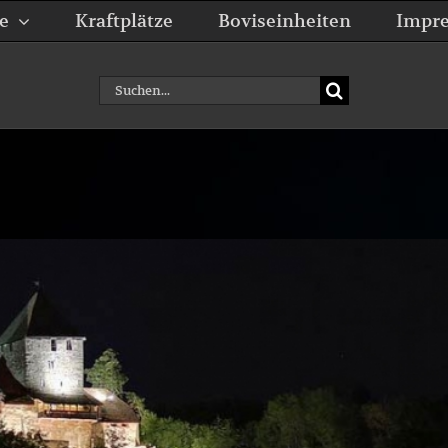
e
Kraftplätze
Boviseinheiten
Impr
Suche
nach: