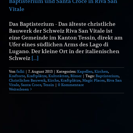
Baptisterium und Santa Croce in Riva San
Vitale
Das Baptisterium - Das älteste christliche
Bauwerk der Schweiz Riva San Vitale ist
eine Gemeinde im Kanton Tessin, direkt am
Ufer eines südlichen Arms des Lago di
Lugano. Der kleine Ort in der italienischen
Schweiz
[...]
Von
falki
|
7. August 2013
|
Kategorien:
Kapellen
,
Kirchen
,
Kraftorte
,
Kraftplätze
,
Kultstätten
,
Römer
|
Tags:
Baptisterium
,
Christliches Bauwerk
,
Kirche
,
Kraftplätze
,
Magic Places
,
Riva San
Vitale
,
Santa Croce
,
Tessin
|
0 Kommentare
Weiterlesen