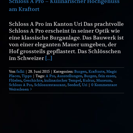
Schloss A Pro – Kulinarischer Hochgenuss
am Kraftort
Schloss A Pro im Kanton Uri Das prachtvolle
Schloss A Pro erscheint in seiner Optik wie
eine klassische Burganlage. Das Bauwerk ist
von einer eleganten Mauer umgeben, der
Hof grossteils gepflastert. Das Schlösschen
im Schweizer
[...]
Von
falki
|
28. Juni 2015
|
Kategorien:
Burgen
,
Kraftorte
,
Magic
Places
,
Tipps
|
Tags:
A Pro
,
Ausstellungen
,
Burgen
,
fein essen
,
Flüelen
,
Geschichte
,
kulinarischer Tempel
,
Kultur
,
Museum
,
Schloss A Pro
,
Schlossrestaurant
,
Seedorf
,
Uri
|
0 Kommentare
Weiterlesen