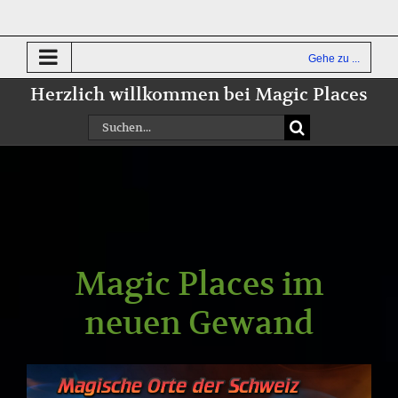
Zum
Inhalt
springen
Gehe zu ...
Herzlich willkommen bei Magic Places
Suche
nach:
Magic Places im
neuen Gewand