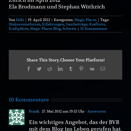
Ela Brodmann und Stephan Wüthrich
Von
falki
|
19. April 2012
|
Kategorien:
Magic Places
|
Tags:
Diskussionsforum
,
Erfahrungen
,
Gastbeiträge
,
Kraftorte
,
Kraftplätze
,
Magic Places Blog
,
Schweiz
|
10 Kommentare
Share This Story, Choose Your Platform!
Facebook
Twitter
Reddit
LinkedIn
Tumblr
Pinterest
Vk
E-
Mail
10 Kommentare
Frank
27. Mai 2012 um 19:32 Uhr
- Antworten
Ein wichtiges Angebot, das der BVB
mit dem Blog ins Leben gerufen hat.