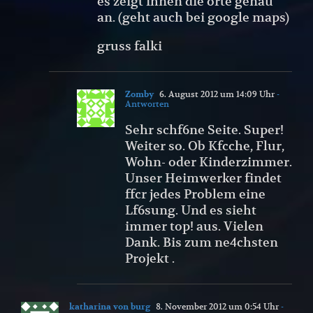
es zeigt ihnen die orte genau
an. (geht auch bei google maps)
gruss falki
Zomby
6. August 2012 um 14:09 Uhr
-
Antworten
Sehr schf6ne Seite. Super!
Weiter so. Ob Kfcche, Flur,
Wohn- oder Kinderzimmer.
Unser Heimwerker findet
ffcr jedes Problem eine
Lf6sung. Und es sieht
immer top! aus. Vielen
Dank. Bis zum ne4chsten
Projekt .
katharina von burg
8. November 2012 um 0:54 Uhr
-