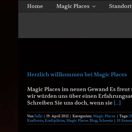
Zum
Home
Magic Places
Standort
Inhalt
springen
Herzlich willkommen bei Magic Places
Magic Places im neuen Gewand Es freut u
wir würden uns über einen Erfahrungsau
Schreiben Sie uns doch, wenn sie
[...]
Von
falki
|
19. April 2012
|
Kategorien:
Magic Places
|
Tags:
D
Kraftorte
,
Kraftplätze
,
Magic Places Blog
,
Schweiz
|
10 Komm