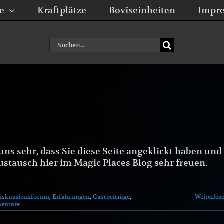
e
Kraftplätze
Boviseinheiten
Impr
Suche
nach:
ns sehr, dass Sie diese Seite angeklickt haben und
stausch hier im Magic Places Blog sehr freuen.
iskussionsforum
,
Erfahrungen
,
Gastbeiträge
,
Weiterles
entare