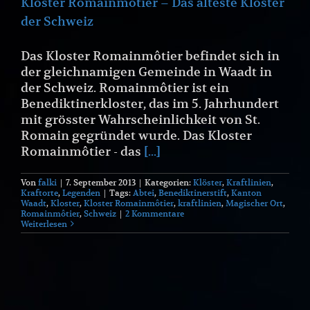
Kloster Romainmôtier – Das älteste Kloster
der Schweiz
Das Kloster Romainmôtier befindet sich in
der gleichnamigen Gemeinde in Waadt in
der Schweiz. Romainmôtier ist ein
Benediktinerkloster, das im 5. Jahrhundert
mit grösster Wahrscheinlichkeit von St.
Romain gegründet wurde. Das Kloster
Romainmôtier - das
[...]
Von
falki
|
7. September 2013
|
Kategorien:
Klöster
,
Kraftlinien
,
Kraftorte
,
Legenden
|
Tags:
Abtei
,
Benediktinerstift
,
Kanton
Waadt
,
Kloster
,
Kloster Romainmôtier
,
kraftlinien
,
Magischer Ort
,
Romainmôtier
,
Schweiz
|
2 Kommentare
Weiterlesen