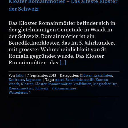
Kloster Romainmôtier – Das älteste Kloster
der Schweiz
Das Kloster Romainmôtier befindet sich in
der gleichnamigen Gemeinde in Waadt in
der Schweiz. Romainmôtier ist ein
Benediktinerkloster, das im 5. Jahrhundert
mit grösster Wahrscheinlichkeit von St.
Romain gegründet wurde. Das Kloster
Romainmôtier - das
[...]
Von
falki
|
7. September 2013
|
Kategorien:
Klöster
,
Kraftlinien
,
Kraftorte
,
Legenden
|
Tags:
Abtei
,
Benediktinerstift
,
Kanton
Waadt
,
Kloster
,
Kloster Romainmôtier
,
kraftlinien
,
Magischer Ort
,
Romainmôtier
,
Schweiz
|
2 Kommentare
Weiterlesen