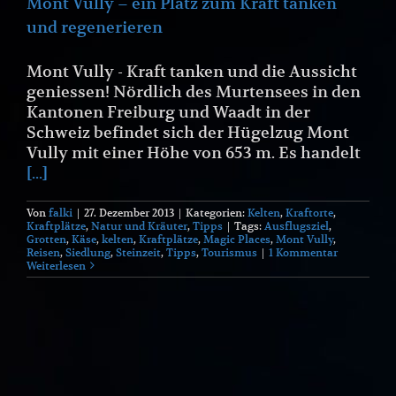
Mont Vully – ein Platz zum Kraft tanken
und regenerieren
Mont Vully - Kraft tanken und die Aussicht
geniessen! Nördlich des Murtensees in den
Kantonen Freiburg und Waadt in der
Schweiz befindet sich der Hügelzug Mont
Vully mit einer Höhe von 653 m. Es handelt
[...]
Von
falki
|
27. Dezember 2013
|
Kategorien:
Kelten
,
Kraftorte
,
Kraftplätze
,
Natur und Kräuter
,
Tipps
|
Tags:
Ausflugsziel
,
Grotten
,
Käse
,
kelten
,
Kraftplätze
,
Magic Places
,
Mont Vully
,
Reisen
,
Siedlung
,
Steinzeit
,
Tipps
,
Tourismus
|
1 Kommentar
Weiterlesen