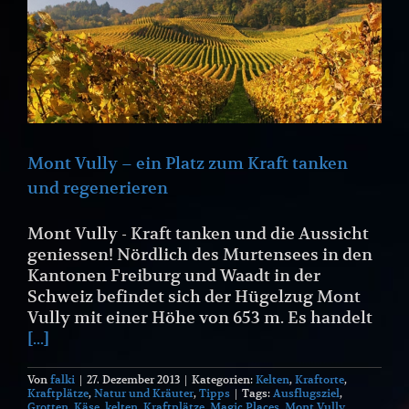
Mont Vully – ein Platz zum Kraft tanken
und regenerieren
Mont Vully - Kraft tanken und die Aussicht
geniessen! Nördlich des Murtensees in den
Kantonen Freiburg und Waadt in der
Schweiz befindet sich der Hügelzug Mont
Vully mit einer Höhe von 653 m. Es handelt
[...]
Von
falki
|
27. Dezember 2013
|
Kategorien:
Kelten
,
Kraftorte
,
Kraftplätze
,
Natur und Kräuter
,
Tipps
|
Tags:
Ausflugsziel
,
Grotten
,
Käse
,
kelten
,
Kraftplätze
,
Magic Places
,
Mont Vully
,