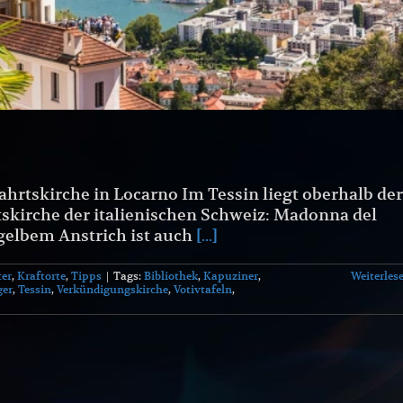
hrtskirche in Locarno Im Tessin liegt oberhalb der
skirche der italienischen Schweiz: Madonna del
 gelbem Anstrich ist auch
[...]
ter
,
Kraftorte
,
Tipps
|
Tags:
Bibliothek
,
Kapuziner
,
Weiterles
ger
,
Tessin
,
Verkündigungskirche
,
Votivtafeln
,