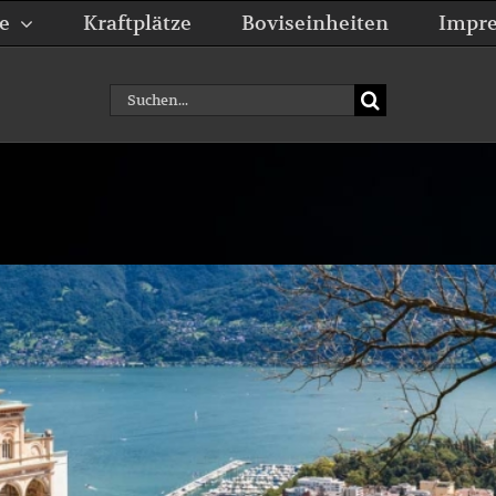
e
Kraftplätze
Boviseinheiten
Impr
Suche
nach: