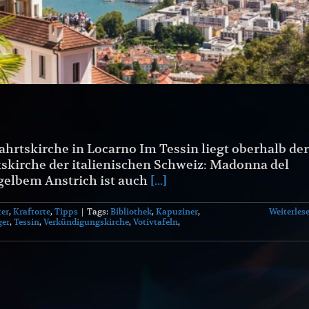
hrtskirche in Locarno Im Tessin liegt oberhalb der
skirche der italienischen Schweiz: Madonna del
 gelbem Anstrich ist auch
[...]
ter
,
Kraftorte
,
Tipps
|
Tags:
Bibliothek
,
Kapuziner
,
Weiterles
ger
,
Tessin
,
Verkündigungskirche
,
Votivtafeln
,