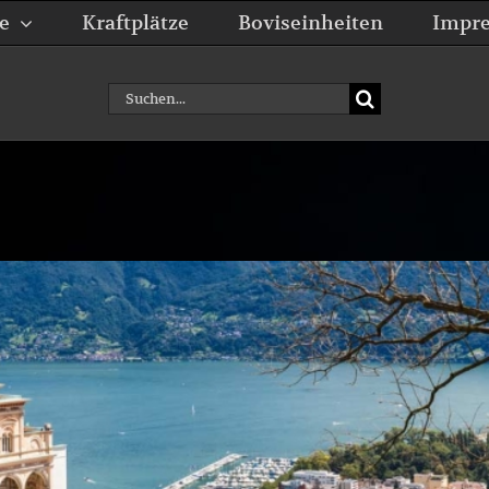
e
Kraftplätze
Boviseinheiten
Impr
Suche
nach: